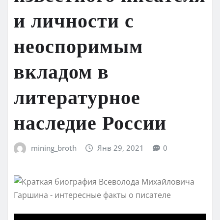
и личности с
неоспоримым
вкладом в
литературное
наследие России
mining_broth
Янв 29, 2021
0