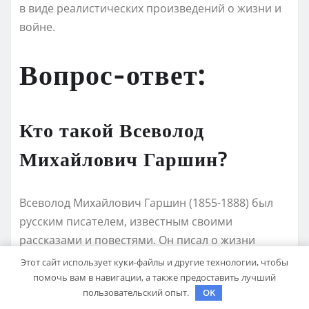
в виде реалистических произведений о жизни и
войне.
Вопрос-ответ:
Кто такой Всеволод
Михайлович Гаршин?
Всеволод Михайлович Гаршин (1855-1888) был
русским писателем, известным своими
рассказами и повестями. Он писал о жизни
солдат и офицеров, часто освещая проблемы
Этот сайт использует куки-файлы и другие технологии, чтобы
армии и военной службы.
помочь вам в навигации, а также предоставить лучший
пользовательский опыт.
OK