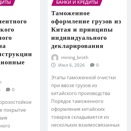
ДИТЫ
БАНКИ И КРЕДИТЫ
Таможенное
нентного
оформление грузов из
йкого
Китая и принципы
ного
индивидуального
на
декларирования
нструкции
mining_broth
ционные
Июл 6, 2026
0
Этапы таможенной очистки
h
при ввозе грузов из
6
0
китайского производства
Порядок таможенного
морозостойкое
оформления китайских
е покрытие
товаров складывается из
вия
нескольких взаимосвязанных
ного