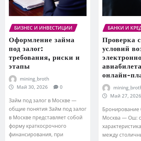
БИЗНЕС И ИНВЕСТИЦИИ
БАНКИ И КРЕ
Оформление займа
Проверка с
под залог:
условий во
требования, риски и
электронн
этапы
авиабилета
онлайн-пл
mining_broth
Май 30, 2026
0
mining_brot
Май 27, 202
Займ под залог в Москве —
общие понятия Займ под залог
Бронирование 
в Москве представляет собой
Москва — Ош: 
форму краткосрочного
характеристик
финансирования, при
между столичн