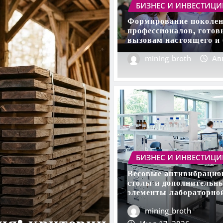
БИЗНЕС И ИНВЕСТИЦ
Формирование поколе
профессионалов, готов
вызовам настоящего и 
mining_broth
Ав
БИЗНЕС И ИНВЕСТИЦ
Весовые антивибраци
двухкомпонентного
столы и дополнительн
элементы лабораторно
кого огнезащитного
mining_broth
на металлоконструкции