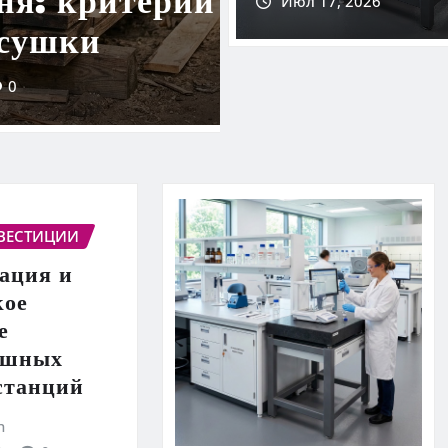
Июл 17, 2026
ционные системы
л 10, 2026
0
НВЕСТИЦИИ
ация и
кое
е
ушных
станций
h