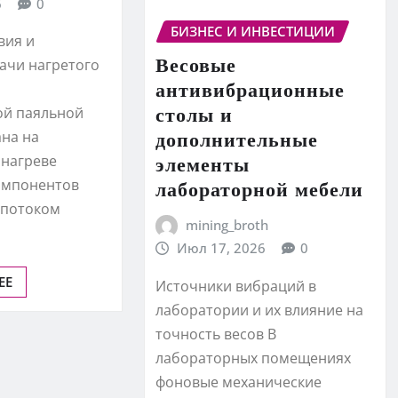
6
0
БИЗНЕС И ИНВЕСТИЦИИ
вия и
Весовые
ачи нагретого
антивибрационные
столы и
й паяльной
дополнительные
ана на
элементы
 нагреве
омпонентов
лабораторной мебели
 потоком
mining_broth
Июл 17, 2026
0
ЕЕ
Источники вибраций в
лаборатории и их влияние на
точность весов В
лабораторных помещениях
фоновые механические