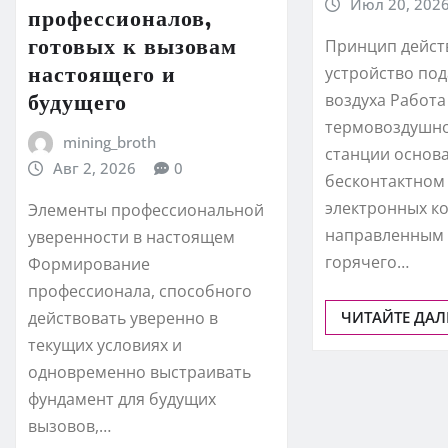
Июл 20, 202
профессионалов,
готовых к вызовам
Принцип дейст
настоящего и
устройство под
будущего
воздуха Работа
термовоздушно
mining_broth
станции основ
Авг 2, 2026
0
бесконтактном
электронных к
Элементы профессиональной
направленным
уверенности в настоящем
горячего…
Формирование
профессионала, способного
ЧИТАЙТЕ ДАЛ
действовать уверенно в
текущих условиях и
одновременно выстраивать
фундамент для будущих
вызовов,…