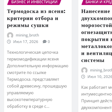
БИЗНЕС И ИНВЕСТИЦИИ
БАНКИ И КРЕ
Термодоска из ясеня:
Нанесение
критерии отбора и
двухкомпо
режимы сушки
морозосто
огнезащит
mining_broth
покрытия 
Июл 17, 2026
0
металлоко
и вентиля
Технологическая цепочка
термомодификации ясеня
системы
Дополнительную информацию
mining_brot
смотрите по ссылке
Июл 10, 202
Термодоска. представляет
собой древесину, прошедшую
Как работает 
управляемую
интумесцентно
высокотемпературную
Принцип дейст
обработку в среде с…
двухкомпонент