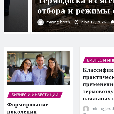
и
и вентиля
mining_broth
Ию
БИЗНЕС И И
Классифик
практичес
применени
термовозд
БИЗНЕС И ИНВЕСТИЦИИ
паяльных 
Формирование
mining_brot
поколения