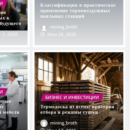
ИИ
Классификация и практическое
применение термовоздушных
ния
паяльных станций
ых к
будущего
mining_broth
г 2, 2026
Июл 20, 2026
БИЗНЕС И ИНВЕСТИЦИИ
Формирование поколения
профессионалов, готовых
вызовам настоящего и бу
ИИ
БИЗНЕС И ИНВЕСТИЦИИ
mining_broth
Авг 2, 2026
0
онные
ые
Термодоска из ясеня: критерии
й мебели
отбора и режимы сушки
mining_broth