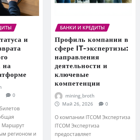
ДИТЫ
БАНКИ И КРЕДИТЫ
татуса и
Профиль компании в
зврата
сфере IT-экспертизы:
ого
направления
 на
деятельности и
атформе
ключевые
компетенции
h
6
0
mining_broth
Май 26, 2026
0
билетов
общая
О компании ITCOM Экспертиза
а Маршрут
ITCOM Экспертиза
ым регионом и
предоставляет