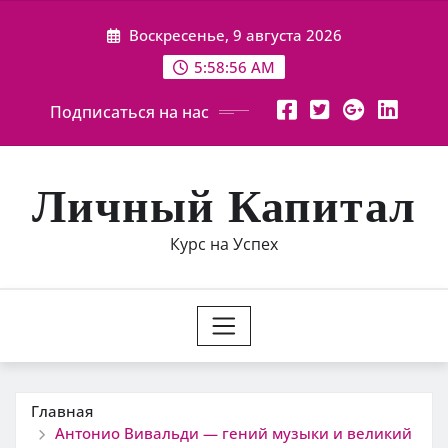
Перейти
Воскресенье, 9 августа 2026
к
содержимому
5:58:57 AM
Подписаться на нас
Личный Капитал
Курс на Успех
Главная
Антонио Вивальди — гений музыки и великий