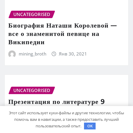
UNCATEGORISED
Биография Наташи Королевой —
все о знаменитой певице на
Википедии
mining_broth
Янв 30, 2021
UNCATEGORISED
Презентация по литературе 9
класс Биография Лермонтова
Этот сайт использует куки-файлы и другие технологии, чтобы
САМОЕ ПОЛНОЕ РУКОВОДСТВО
помочь вам в навигации, а также предоставить лучший
пользовательский опыт.
OK
mining_broth
Янв 30, 2021