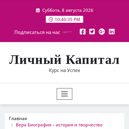
Перейти
Суббота, 8 августа 2026
к
содержимому
10:40:36 PM
Подписаться на нас
Личный Капитал
Курс на Успех
Главная
Вера Биография – история и творчество