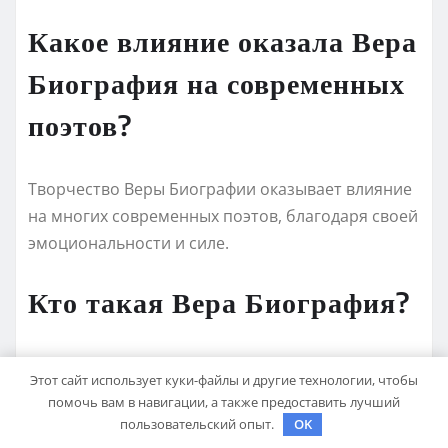
Какое влияние оказала Вера
Биография на современных
поэтов?
Творчество Веры Биографии оказывает влияние
на многих современных поэтов, благодаря своей
эмоциональности и силе.
Кто такая Вера Биография?
Вера Биография — это вымышленный персонаж,
Этот сайт использует куки-файлы и другие технологии, чтобы
название которого олицетворяет жизнь людей,
помочь вам в навигации, а также предоставить лучший
составленную из разных историй, событий и
пользовательский опыт.
OK
переживаний. Это понятие стало популярным