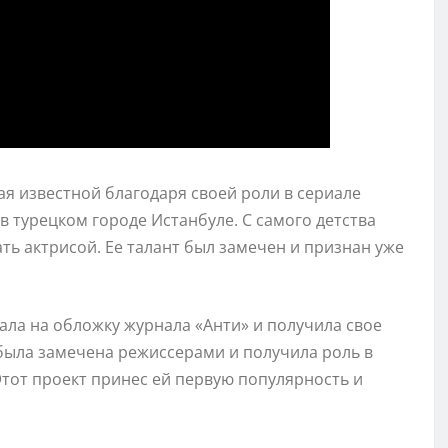
ая известной благодаря своей роли в сериале
в турецком городе Истанбуле. С самого детства
ать актрисой. Ее талант был замечен и признан уже
пала на обложку журнала «Анти» и получила свое
была замечена режиссерами и получила роль в
Этот проект принес ей первую популярность и