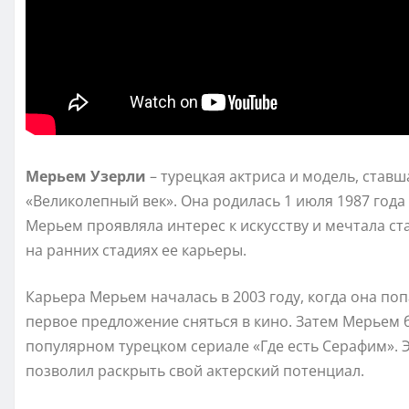
Мерьем Узерли
– турецкая актриса и модель, ставш
«Великолепный век». Она родилась 1 июля 1987 года 
Мерьем проявляла интерес к искусству и мечтала ст
на ранних стадиях ее карьеры.
Карьера Мерьем началась в 2003 году, когда она по
первое предложение сняться в кино. Затем Мерьем 
популярном турецком сериале «Где есть Серафим». 
позволил раскрыть свой актерский потенциал.