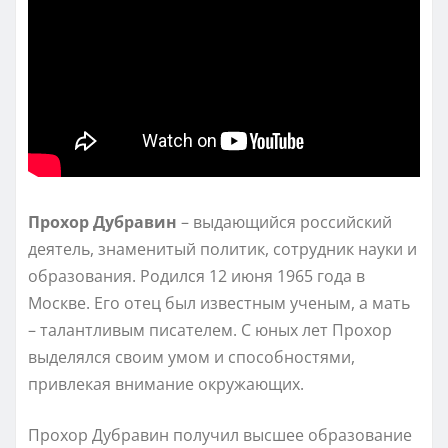
Прохор Дубравин
– выдающийся российский
деятель, знаменитый политик, сотрудник науки и
образования. Родился 12 июня 1965 года в
Москве. Его отец был известным ученым, а мать
– талантливым писателем. С юных лет Прохор
выделялся своим умом и способностями,
привлекая внимание окружающих.
Прохор Дубравин получил высшее образование