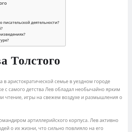
ого
о писательской деятельности?
й?
роизведениях?
туре?
а Толстого
да в аристократической семье в уездном городе
же с самого детства Лев обладал необычайно ярким
и чтение, игры на свежем воздухе и размышления о
командиром артиллерийского корпуса. Лев активно
дей о их жизни, что сильно повлияло на его