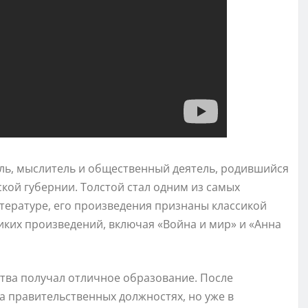
ель, мыслитель и общественный деятель, родившийся
ской губернии. Толстой стал одним из самых
тературе, его произведения признаны классикой
иких произведений, включая «Война и мир» и «Анна
ства получал отличное образование. После
а правительственных должностях, но уже в