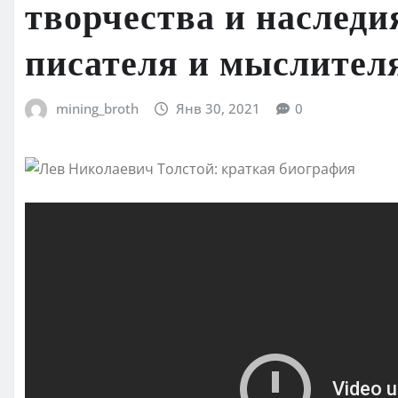
творчества и наследи
писателя и мыслител
mining_broth
Янв 30, 2021
0