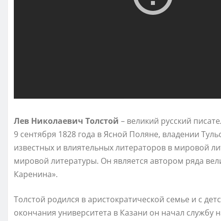
Лев Николаевич Толстой
– великий русский писат
9 сентября 1828 года в Ясной Поляне, владении Туль
известных и влиятельных литераторов в мировой ли
мировой литературы. Он является автором ряда вел
Каренина».
Толстой родился в аристократической семье и с дет
окончания университета в Казани он начал службу н