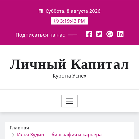
Перейти
Суббота, 8 августа 2026
к
содержимому
3:19:44 PM
Подписаться на нас
Личный Капитал
Курс на Успех
Главная
Илья Зудин — биография и карьера