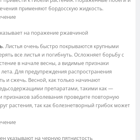
т привести к гибели растения. Пораженные побеги и
лечения применяют бордосскую жидкость.
указывает на поражение ржавчиной
ь
. Листья очень быстро покрываются крупными
рять все листья и погибнуть. Осложняет борьбу с
стение в начале весны, а видимые признаки
 лета. Для предупреждения распространения
ь и сжечь. Весной, как только начинают
 медьсодержащими препаратами, такими как —
ии признаков заболевания проведите повторную
руг растения, так как болезнетворный грибок может
ен указывают на черную пятнистость