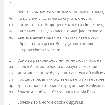
ь
Лист покрывается мелкими черными пятнами,
Ан
начальной стадии легко спутать с черной
тр
пятнистостью. В процессе развития болезни ц
ак
пятен меняется до красного или фиолетового
но
цвета, в дальнейшем на местах пятен могут
з
образоваться дыры. Возбудитель грибок
— Sphaceloma rosarum.
Ц
Одно из разновидностей пятнистости роз, на
ер
верхней стороне листа образуются мелкие
ко
многочисленные бурые пятна с темной каймой
сп
процессе развития болезни центр пятен серее,
ор
края становятся темно-пурпурными. Возбудит
оз
болезни грибок — Cercospora rosiola Pass.
Болезнь во многом схожа с другими