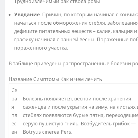
Трудноизлечимый рак ствола розы
Увядание
. Причин, по которым начиная с кончика
начаться после обморожения стебля, заболевани
дефиците питательных веществ – калия, кальция 
графику начиная с ранней весны. Пораженные по
пораженного участка.
В таблице приведены распространенные болезни роз
Название Симптомы Как и чем лечить
Се
ра
Болезнь появляется, весной после хранения
я
саженцев и после укрытия на зиму, на листьях 
пл
стеблях появляются бурые пятна, переходящие
ес
серую пушистую гниль. Возбудитель грибок —
ен
Botrytis cinerea Pers.