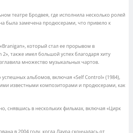
льном театре Бродвея, где исполнила несколько ролей
она была замечена продюсерами, что привело к
«Branigan», который стал ее прорывом в
n 2», также имел большой успех благодаря хиту
озглавила множество музыкальных чартов.
успешных альбомов, включая «Self Control» (1984),
 такими известными композиторами и продюсерами, как
но, снявшись в нескольких фильмах, включая «Цирк
ана в 2004 году, когда Лаура скончалась от