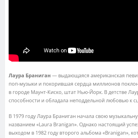
Лаура Браниган
— выдающаяся американская певица
поп-музыки и покорившая сердца миллионов поклонн
в городе Маунт-Киско, штат Нью-Йорк. В детстве Л
способности и обладала неподдельной любовью к сц
В 1979 году Лаура Браниган начала свою музыкальн
названием «Laura Branigan». Однако настоящий успе
выходом в 1982 году второго альбома «Branigan», к