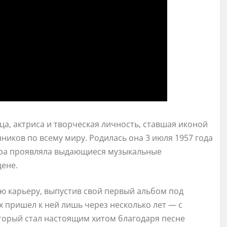
, актриса и творческая личность, ставшая иконой
иков по всему миру. Родилась она 3 июля 1957 года
аура проявляла выдающиеся музыкальные
ене.
ую карьеру, выпустив свой первый альбом под
х пришел к ней лишь через несколько лет — с
оторый стал настоящим хитом благодаря песне