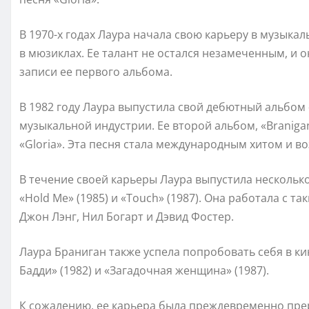
В 1970-х годах Лаура начала свою карьеру в музыка
в мюзиклах. Ее талант не остался незамеченным, и 
записи ее первого альбома.
В 1982 году Лаура выпустила свой дебютный альбом 
музыкальной индустрии. Ее второй альбом, «Braniga
«Gloria». Эта песня стала международным хитом и в
В течение своей карьеры Лаура выпустила несколько 
«Hold Me» (1985) и «Touch» (1987). Она работала с
Джон Лэнг, Нил Богарт и Дэвид Фостер.
Лаура Браниган также успела попробовать себя в ки
Бадди» (1982) и «Загадочная женщина» (1987).
К сожалению, ее карьера была преждевременно прерв