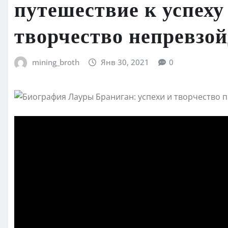
путешествие к успеху
творчество непревзо
mining_broth
Янв 30, 2021
0