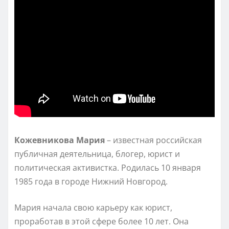
Кожевникова Мария
– известная российская
публичная деятельница, блогер, юрист и
политическая активистка. Родилась 10 января
1985 года в городе Нижний Новгород.
Мария начала свою карьеру как юрист,
проработав в этой сфере более 10 лет. Она