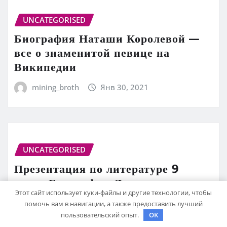
UNCATEGORISED
Биография Наташи Королевой —
все о знаменитой певице на
Википедии
mining_broth
Янв 30, 2021
UNCATEGORISED
Презентация по литературе 9
класс Биография Лермонтова
Этот сайт использует куки-файлы и другие технологии, чтобы
САМОЕ ПОЛНОЕ РУКОВОДСТВО
помочь вам в навигации, а также предоставить лучший
пользовательский опыт.
OK
mining_broth
Янв 30, 2021