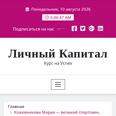
Перейти
Понедельник, 10 августа 2026
к
содержимому
6:46:48 AM
Подписаться на нас
Личный Капитал
Курс на Успех
Главная
Кожевникова Мария — великий спортсмен,