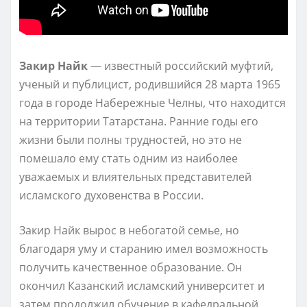
Закир Найк
— известный российский муфтий,
ученый и публицист, родившийся 28 марта 1965
года в городе Набережные Челны, что находится
на территории Татарстана. Ранние годы его
жизни были полны трудностей, но это не
помешало ему стать одним из наиболее
уважаемых и влиятельных представителей
исламского духовенства в России.
Закир Найк вырос в небогатой семье, но
благодаря уму и старанию имел возможность
получить качественное образование. Он
окончил Казанский исламский университет и
затем продолжил обучение в кафедральной