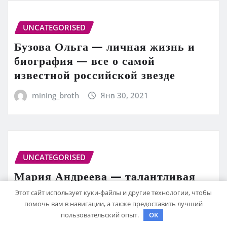
UNCATEGORISED
Бузова Ольга — личная жизнь и
биография — все о самой
известной российской звезде
mining_broth
Янв 30, 2021
UNCATEGORISED
Мария Андреева — талантливая
актриса, необычная личная жизнь
Этот сайт использует куки-файлы и другие технологии, чтобы
и захватывающая биография
помочь вам в навигации, а также предоставить лучший
пользовательский опыт.
OK
mining_broth
Янв 30, 2021