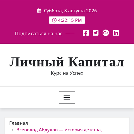
Перейти
Суббота, 8 августа 2026
к
содержимому
4:22:16 PM
Подписаться на нас
Личный Капитал
Курс на Успех
Главная
Всеволод Абдулов — история детства,