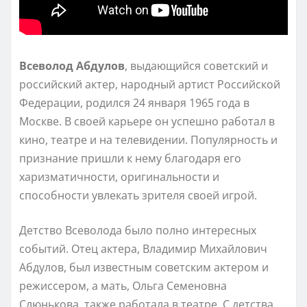
Всеволод Абдулов
, выдающийся советский и
российский актер, народный артист Российской
Федерации, родился 24 января 1965 года в
Москве. В своей карьере он успешно работал в
кино, театре и на телевидении. Популярность и
признание пришли к нему благодаря его
харизматичности, оригинальности и
способности увлекать зрителя своей игрой.
Детство Всеволода было полно интересных
событий. Отец актера, Владимир Михайлович
Абдулов, был известным советским актером и
режиссером, а мать, Ольга Семеновна
Слюнькова, также работала в театре. С детства