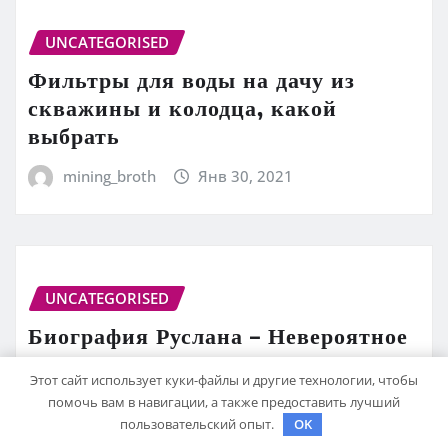
UNCATEGORISED
Фильтры для воды на дачу из
скважины и колодца, какой
выбрать
mining_broth
Янв 30, 2021
UNCATEGORISED
Биография Руслана – Невероятное
повествование о жизни и
Этот сайт использует куки-файлы и другие технологии, чтобы
достижениях СМН биатлониста
помочь вам в навигации, а также предоставить лучший
Руслана
пользовательский опыт.
OK