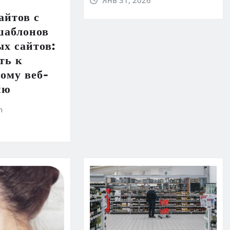
айтов с
аблонов
х сайтов:
ть к
ому веб-
ию
h