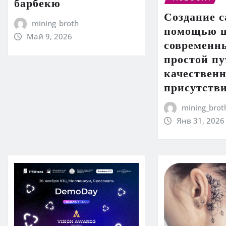
барбекю
Создание с
mining_broth
помощью ш
Май 9, 2026
современны
простой пу
качественн
присутств
mining_brot
Янв 31, 2026