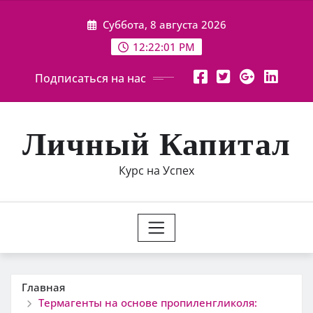
Перейти
Суббота, 8 августа 2026
к
содержимому
12:22:02 PM
Подписаться на нас
Личный Капитал
Курс на Успех
Главная
Термагенты на основе пропиленгликоля: