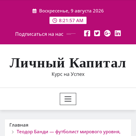
Перейти
Воскресенье, 9 августа 2026
к
содержимому
8:21:58 AM
Подписаться на нас
Личный Капитал
Курс на Успех
Главная
Теодор Банди — футболист мирового уровня,