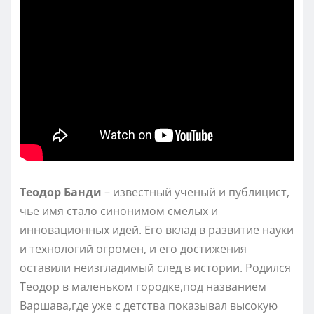
Теодор Банди
– известный ученый и публицист,
чье имя стало синонимом смелых и
инновационных идей. Его вклад в развитие науки
и технологий огромен, и его достижения
оставили неизгладимый след в истории. Родился
Теодор в маленьком городке,под названием
Варшава,где уже с детства показывал высокую