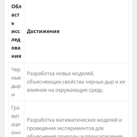
Обл
аст
ь
исс
Достижения
лед
ова
ния
Чер
Разработка новых моделей,
ные
объясняющих свойства черных дыр и их
дыр
влияние на окружающую среду.
ы
Гра
вит
Разработка математических моделей и
аци
проведение экспериментов для
онн
объяснения природы и происхождения