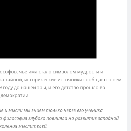
ософов, чье имя стало символом мудрости и
на тайной, исторические источники сообщают о нем
 году до нашей эры, и его детство прошло во
 демократии.
ие и мысли мы знаем только через его ученика
го философия глубоко повлияла на развитие западной
околения мыслителей.