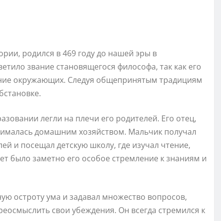
рии, родился в 469 году до нашей эры в
етило звание становящегося философа, так как его
ание окружающих. Следуя общепринятым традициям
бстановке.
разовании легли на плечи его родителей. Его отец,
анималась домашним хозяйством. Мальчик получал
ей и посещал детскую школу, где изучал чтение,
ет было заметно его особое стремление к знаниям и
ую остроту ума и задавал множество вопросов,
еосмыслить свои убеждения. Он всегда стремился к