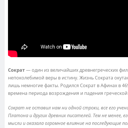
Сократ
— один из величайших древнегреческих фил
непоколебимой веры в истину. Жизнь Сократа окута
лишь немногие факты. Родился Сократ в Афинах в 469
времена периода возрождения и падения греческой
Сократ не оставил нам ни одной строки, все его учен
Платона и других древних писателей. Тем не менее, е
мысли и оказала огромное влияние на последующие п