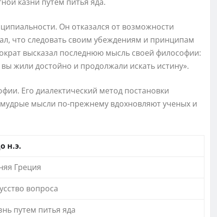
ной казни путем питья яда.
нципиальности. Он отказался от возможности
тал, что следовать своим убеждениям и принципам
Сократ высказал последнюю мысль своей философии:
ы вы жили достойно и продолжали искать истину».
офии. Его диалектический метод постановки
о мудрые мысли по-прежнему вдохновляют ученых и
о н.э.
няя Греция
кусство вопроса
знь путем питья яда