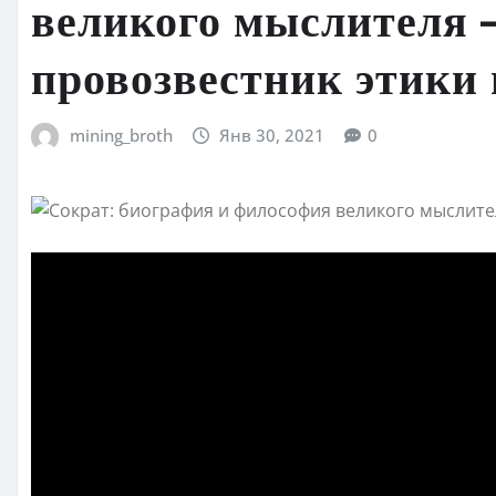
великого мыслителя 
провозвестник этики
mining_broth
Янв 30, 2021
0