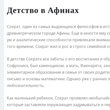
Детство в Афинах
Сократ, один из самых выдающихся философов в исто
древнегреческом городе Афины. Еще в юности ему св
ум и аналитические способности привлекали вним
того времени, Сократ жил и рос в строго семейной о
В детстве Сократа все заботы о его воспитании и об
Софрониск, был каменщиком, а мать, Фаенарета, з
элементарное образование в семье от своих родител
письмо и основы математики. Однако уже с ранних л
любознательность.
Как маленький ребенок, Сократ проявлял необычайн
которые заставляли окружающих задумываться и пер