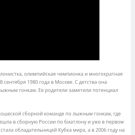
тлонистка, олимпийская чемпионка и многократная
сентября 1980 года в Москве. С детства она
 лыжным гонкам. Ее родители заметили потенциал
ошеской сборной команде по лыжным гонкам, где
решла в сборную России по биатлону и уже в первом
стала обладательницей Кубка мира, а в 2006 году на