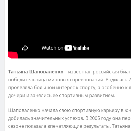
Татьяна Шаповаленко
– известная российская биа
победительница мировых соревнований. Родилась 28 
проявляла большой интерес к спорту, а особенно к
дочери и занялись ее спортивным развитием.
Шаповаленко начала свою спортивную карьеру в юн
добилась значительных успехов. В 2005 году она пе
сезоне показала впечатляющие результаты. Татьяна 