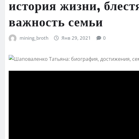
история жизни, блес
важность семьи
mining_broth
Янв 29, 2021
0