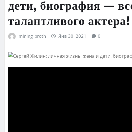
дети, биография — вс
талантливого актера!
mining_broth
Янв 30, 2021
0