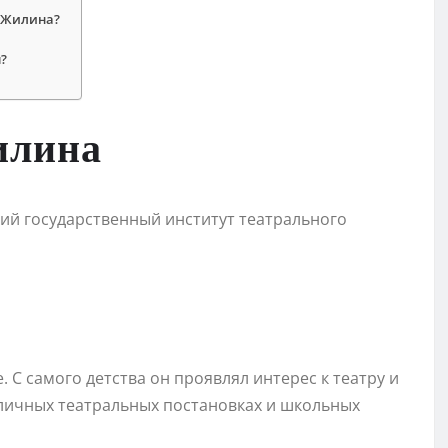
я Жилина?
?
илина
ий государственный институт театрального
. С самого детства он проявлял интерес к театру и
зличных театральных постановках и школьных