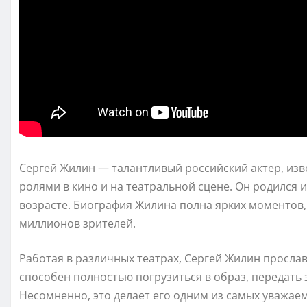
Сергей Жилин — талантливый российский актер, и
ролями в кино и на театральной сцене. Он родился 
возрасте. Биография Жилина полна ярких моментов, 
миллионов зрителей.
Работая в различных театрах, Сергей Жилин просл
способен полностью погрузиться в образ, передать 
Несомненно, это делает его одним из самых уважае