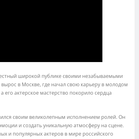
звестный широкой публике своими незабываемыми
и вырос в Москве, где начал свою карьеру в молодом
а его актерское мастерство покорило сердца
авился своим великолепным исполнением ролей. Он
эмоции и создать уникальную атмосферу на сцене.
мых и популярных актеров в мире российского