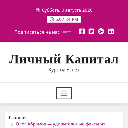
Перейти
Суббота, 8 августа 2026
к
содержимому
6:07:25 PM
Подписаться на нас
Личный Капитал
Курс на Успех
Главная
Олег Абрамов — удивительные факты из