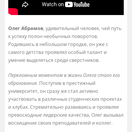
Олег Абрамов
, удивительный человек, чей путь
к успеху полон необычных поворотов.
Родившись в небольшом городке, он уже с
самого детства проявлял особый талант и
умение выделяться среди сверстников.
Переломным моментом в жизни Олега стало его
образование.
Поступив в престижный
университет, он сразу же стал активно
участвовать в различных студенческих проектах
и клубах. Стремительно развиваясь и проявляя
превосходные лидерские качества, Олег вызывал
восхищение своих преподавателей и коллег.