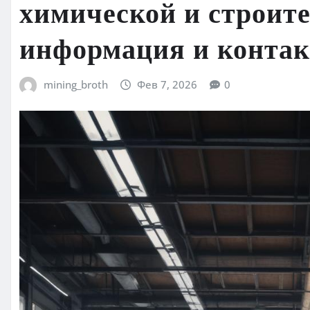
химической и строит
информация и конта
mining_broth
Фев 7, 2026
0