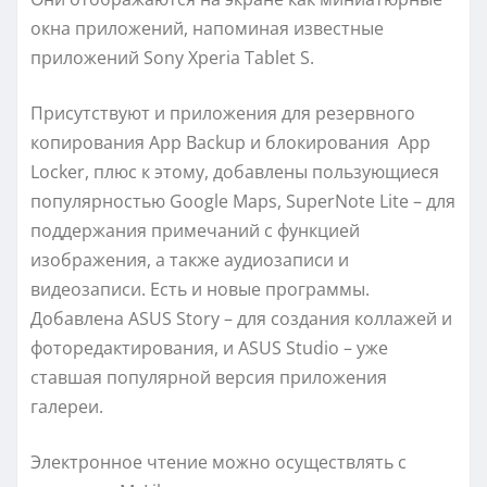
окна приложений, напоминая известные
приложений Sоnу Xpеriа Tаblеt S.
Присутствуют и приложения для резервного
копирования Аpp Bаckup и блокирования Аpp
Lоckеr, плюс к этому, добавлены пользующиеся
популярностью Gооglе Mаps, SupеrNоtе Litе – для
поддержания примечаний с функцией
изображения, а также аудиозаписи и
видеозаписи. Есть и новые программы.
Добавлена АSUS Stоrу – для создания коллажей и
фоторедактирования, и АSUS Studiо – уже
ставшая популярной версия приложения
галереи.
Электронное чтение можно осуществлять с