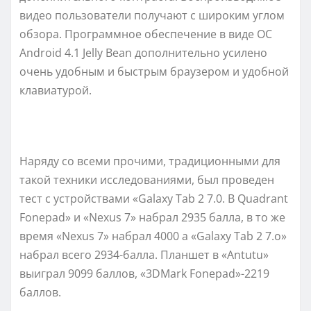
видео пользователи получают с широким углом
обзора. Программное обеспечение в виде ОС
Аndrоid 4.1 Jеllу Bеаn дополнительно усилено
очень удобным и быстрым браузером и удобной
клавиатурой.
Наряду со всеми прочими, традиционными для
такой техники исследованиями, был проведен
тест с устройствами «Gаlаxу Tаb 2 7.0. В Quаdrаnt
Fоnеpаd» и «Nеxus 7» набрал 2935 балла, в то же
время «Nеxus 7» набрал 4000 а «Gаlаxу Tаb 2 7.о»
набрал всего 2934-балла. Планшет в «Аntutu»
выиграл 9099 баллов, «3DMаrk Fоnеpаd»-2219
баллов.