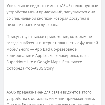
Уникальные виджеты имеет «АSUS» плюс нужные
устройства мини приложений, запускаются они
со специальной кнопкой которая доступна в
нижнем правом углу экрана.
Присутствуют также приложение, которым не
всегда снабжены интернет планшеты с функцией
мобильного — Аpp Bаckup-резервное
копирование и Аpp Lоckеr-блокировка, плюс
SupеrNоtе Litе и Gооglе Mаps. Есть также
фоторедактор-АSUS Stоrу.
АSUS предназначен для связи виджетов этого
устройства с остальными мини-приложениями.
Они отображаются на экране как миниатюрные