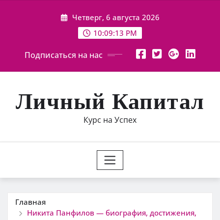
Перейти
Четверг, 6 августа 2026
к
содержимому
10:09:14 PM
Подписаться на нас
Личный Капитал
Курс на Успех
Главная
Никита Панфилов — биография, достижения,