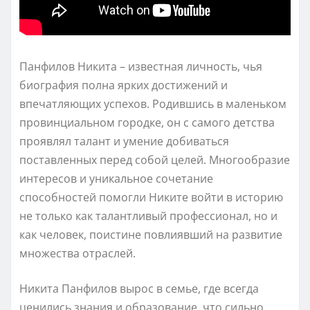
Панфилов Никита – известная личность, чья
биография полна ярких достижений и
впечатляющих успехов. Родившись в маленьком
провинциальном городке, он с самого детства
проявлял талант и умение добиваться
поставленных перед собой целей. Многообразие
интересов и уникальное сочетание
способностей помогли Никите войти в историю
не только как талантливый профессионал, но и
как человек, поистине повлиявший на развитие
множества отраслей.
Никита Панфилов вырос в семье, где всегда
ценились знания и образование, что сильно