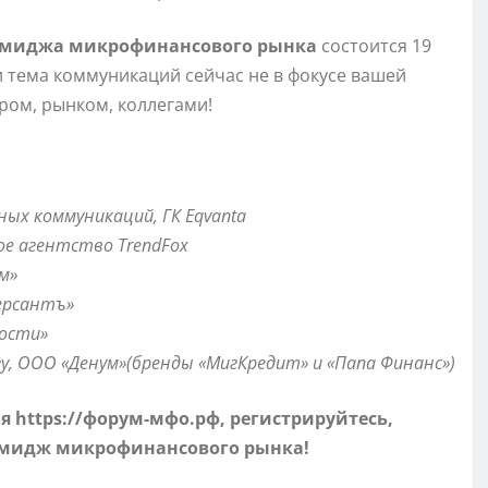
имиджа микрофинансового рынка
состоится 19
ли тема коммуникаций сейчас не в фокусе вашей
ром, рынком, коллегами!
ых коммуникаций, ГК Eqvanta
ое агентство TrendFox
м»
ерсантъ»
мости»
у, ООО «Денум»(бренды «МигКредит» и «Папа Финанс»)
ия
https://форум-мфо.рф
, регистрируйтесь,
 имидж микрофинансового рынка!