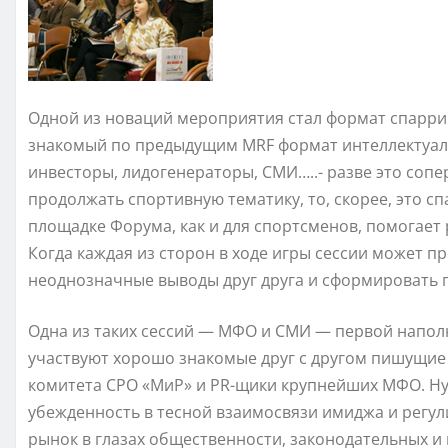
Одной из новаций мероприятия стал формат спарринг
знакомый по предыдущим MRF формат интеллектуаль
инвесторы, лидогенераторы, СМИ…..- разве это соп
продолжать спортивную тематику, то, скорее, это с
площадке Форума, как и для спортсменов, помогает 
Когда каждая из сторон в ходе игры сессии может 
неоднозначные выводы друг друга и сформировать 
Одна из таких сессий — МФО и СМИ — первой наполн
участвуют хорошо знакомые друг с другом пишущие
комитета СРО «МиР» и PR-щики крупнейших МФО. Ну,
убежденность в тесной взаимосвязи имиджа и регул
рынок в глазах общественности, законодательных и