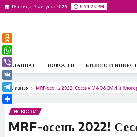
Перейти
Пятница, 7 августа 2026
6:19:26 PM
к
содержимому
Odnoklassniki
WhatsApp
ГЛАВНАЯ
НОВОСТИ
БИЗНЕС И ИНВЕС
Viber
VK
Главная
MRF-осень 2022! Сессия МФО&СМИ и блог
Telegram
Отправить
НОВОСТИ
MRF-осень 2022! С