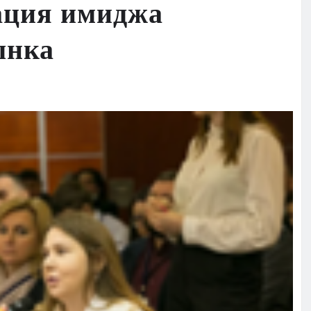
ация имиджа
ынка