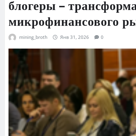
блогеры – трансформ
микрофинансового р
mining_broth
Янв 31, 2026
0