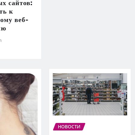
х сайтов:
ть к
ому веб-
ию
h
НОВОСТИ