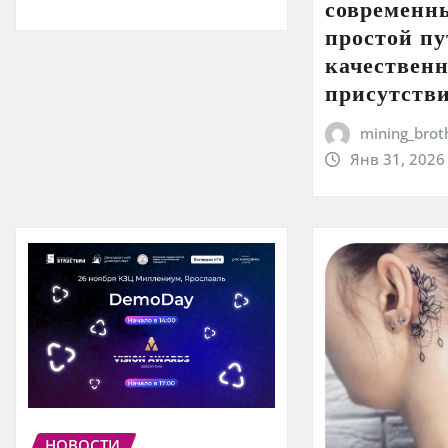
современны
простой пу
качественн
присутств
mining_brot
Янв 31, 2026
НОВОСТИ