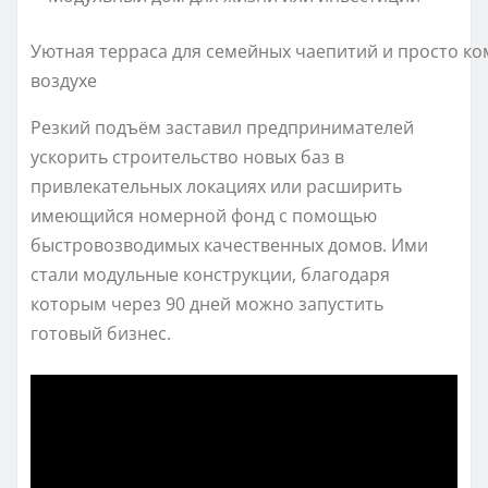
Уютная терраса для семейных чаепитий и просто к
воздухе
Резкий подъём заставил предпринимателей
ускорить строительство новых баз в
привлекательных локациях или расширить
имеющийся номерной фонд с помощью
быстровозводимых качественных домов. Ими
стали модульные конструкции, благодаря
которым через 90 дней можно запустить
готовый бизнес.