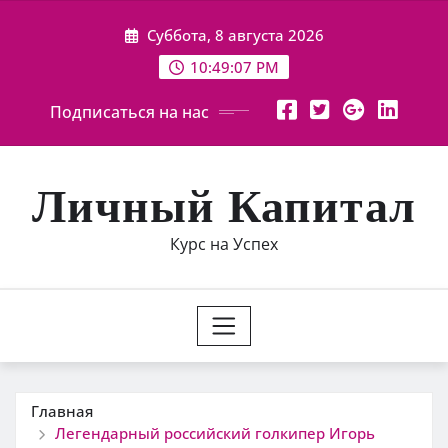
Перейти
Суббота, 8 августа 2026
к
содержимому
10:49:08 PM
Подписаться на нас
Личный Капитал
Курс на Успех
Главная
Легендарный российский голкипер Игорь