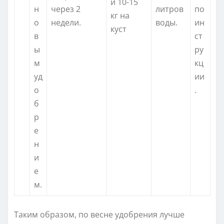
й 10-15
н
через 2
литров
по
кг на
о
недели.
воды.
ин
куст
в
ст
ы
ру
м
кц
уд
ии
о
.
б
р
е
н
и
е
м.
Таким образом, по весне удобрения лучше