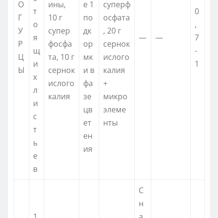
О
ины,
е 1
суперф
т
0
Г
10 г
по
осфата
о
,
У
супер
дк
, 20 г
я
—
—
7
Р
фосфа
ор
сернок
щ
-
Ц
та, 10 г
мк
ислого
и
1
Ы
сернок
и в
калия
х
ислого
фа
+
л
калия
зе
микро
и
цв
элеме
с
ет
нты
т
ен
ь
ия
е
в
С
н
1
а