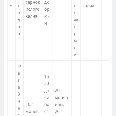
сернок
дк
Ь
х
п
калия
ислого
ор
о
о
калия
мк
д
дк
и
о
о
в
р
м
к
и
Ф
а
15-
з
20
а
дн
20 г
3
ей
мочев
н
10 г
по
ины,
а
мочев
сл
20 г
с