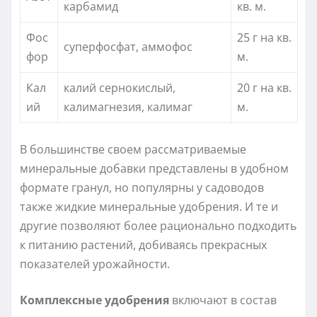
карбамид
кв. м.
Фос
25 г на кв.
суперфосфат, аммофос
фор
м.
Кал
калий сернокислый,
20 г на кв.
ий
калимагнезия, калимаг
м.
В большинстве своем рассматриваемые
минеральные добавки представлены в удобном
формате гранул, но популярны у садоводов
также жидкие минеральные удобрения. И те и
другие позволяют более рационально подходить
к питанию растений, добиваясь прекрасных
показателей урожайности.
Комплексные удобрения
включают в состав