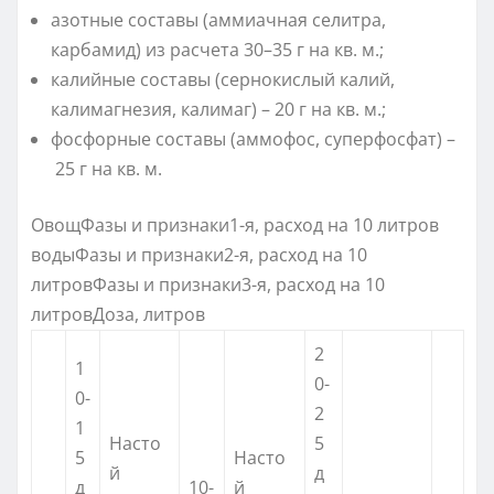
азотные составы (аммиачная селитра,
карбамид) из расчета 30–35 г на кв. м.;
калийные составы (сернокислый калий,
калимагнезия, калимаг) – 20 г на кв. м.;
фосфорные составы (аммофос, суперфосфат) –
25 г на кв. м.
ОвощФазы и признаки1-я, расход на 10 литров
водыФазы и признаки2-я, расход на 10
литровФазы и признаки3-я, расход на 10
литровДоза, литров
2
1
0-
0-
2
1
Насто
5
5
Насто
й
д
д
10-
й