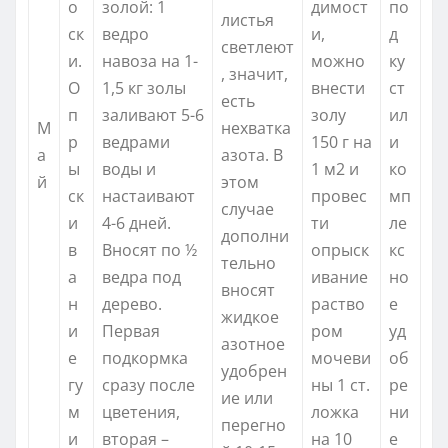
о
золой: 1
димост
по
листья
ск
ведро
и,
д
светлеют
и.
навоза на 1-
можно
ку
, значит,
О
1,5 кг золы
внести
ст
есть
п
заливают 5-6
золу
ил
М
нехватка
р
ведрами
150 г на
и
а
азота. В
ы
воды и
1 м2 и
ко
й
этом
ск
настаивают
провес
мп
случае
и
4-6 дней.
ти
ле
дополни
в
Вносят по ½
опрыск
кс
тельно
а
ведра под
ивание
но
вносят
н
дерево.
раство
е
жидкое
и
Первая
ром
уд
азотное
е
подкормка
мочеви
об
удобрен
гу
сразу после
ны 1 ст.
ре
ие или
м
цветения,
ложка
ни
перегно
и
вторая –
на 10
е