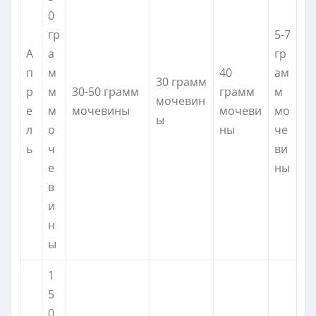
0
гр
5-7
А
а
гр
п
м
40
ам
30 грамм
р
м
30-50 грамм
грамм
м
мочевин
е
м
мочевины
мочеви
мо
ы
л
о
ны
че
ь
ч
ви
е
ны
в
и
н
ы
1
5
0