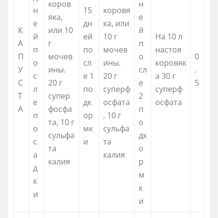
коров
н
н
15
коровя
яка,
е
е
дн
ка, или
К
или 10
й
й
ей
10 г
На 10 л
А
г
п
п
по
мочев
настоя
П
мочев
о
0
о
сл
ины.
коровяк
У
ины.
сл
.
с
е 1
20 г
а 30 г
С
20 г
е
5
л
по
суперф
суперф
Т
супер
2
е
дк
осфата
осфата
А
фосфа
п
п
ор
, 10 г
та, 10 г
о
о
мк
сульфа
сульфа
дк
с
и
та
та
о
а
калия
калия
р
д
м
к
к
и
и