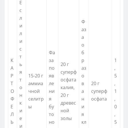
Е
с
л
Ф
и
аз
л
а
и
о
с
Фа
б
т
К
за
р
1
ь
20 г
А
по
аз
,
я
суперф
Р
15-20 г
яв
о
5
т
осфата
Т
аммиа
ле
в
20 г
,
о
калия,
О
чной
ни
а
суперф
1
н
20 г
Ф
селитр
я
н
осфата
,
к
древес
Е
ы
бу
и
0
и
ной
Л
то
я
,
е
золы
Ь
но
кл
5
и