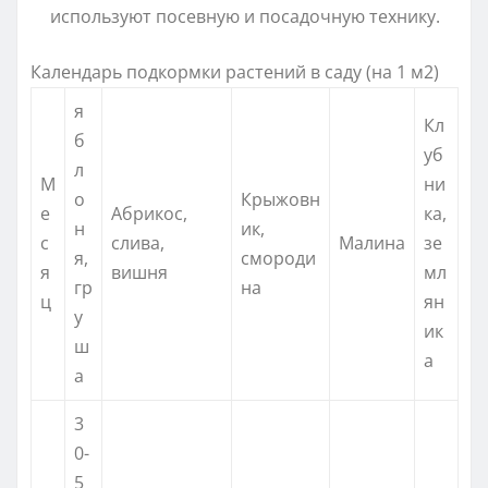
используют посевную и посадочную технику.
Календарь подкормки растений в саду (на 1 м2)
я
Кл
б
уб
л
М
ни
о
Крыжовн
е
Абрикос,
ка,
н
ик,
с
слива,
Малина
зе
я,
смороди
я
вишня
мл
гр
на
ц
ян
у
ик
ш
а
а
3
0-
5