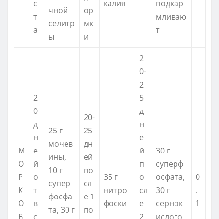
с
калия
подкар
чной
ор
т
мливаю
селитр
мк
а
т
ы
и
2
0-
2
2
5
0
д
20-
д
н
25 г
25
н
е
мочев
дн
М
е
й
30 г
ины,
ей
О
й
п
суперф
10 г
по
Р
о
35 г
о
осфата,
0
супер
сл
К
т
нитро
сл
30 г
.
фосфа
е 1
О
в
фоски
е
сернок
1
та, 30 г
по
В
с
2
ислого