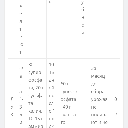
в
у
ж
б
е
н
л
е
т
й
е
ю
т
30 г
10-
Ф
За
супер
15
а
месяц
фосфа
дн
з
60 г
до
та, 20 г
ей
а
суперф
сбора
сульфа
по
Л
1-
осфата
урожая
0
та
сл
У
3
, 40 г
—
не
.
калия,
е 1
К
л
сульфа
полива
2
10-15 г
по
и
та
ют и не
аммиа
дк