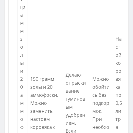
гр
а
м
м
з
На
о
ст
л
ой
ы
ко
и
ро
Делают
2
150 грамм
Можно
вя
опрыски
0
золы и 20
обойти
ка
вание
а
аммофоски.
сь без
по
гуминов
м
Можно
подкор
0,5
ым
м
заменить
мок.
ли
удобрен
о
настоем
При
тр
ием.
ф
коровяка с
необхо
а
Если