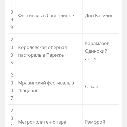
1
9
Фестиваль в Савонлинне
Дон Базилио
9
9
2
Карамазов,
0
Королевская оперная
Одинокий
0
пастораль в Париже
ангел
5
2
0
Мравинский фестиваль в
Оскар
0
Люцерне
7
2
0
Метрополитен-опера
Рэмфрой
1