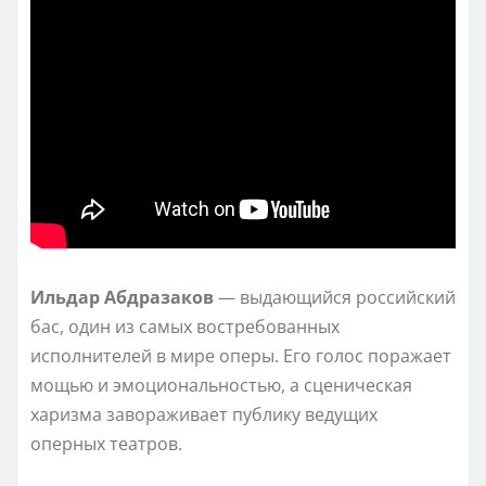
Ильдар Абдразаков
— выдающийся российский
бас, один из самых востребованных
исполнителей в мире оперы. Его голос поражает
мощью и эмоциональностью, а сценическая
харизма завораживает публику ведущих
оперных театров.