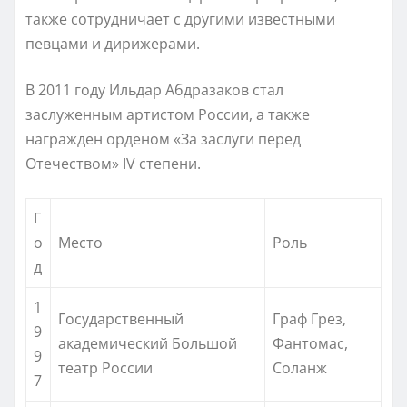
также сотрудничает с другими известными
певцами и дирижерами.
В 2011 году Ильдар Абдразаков стал
заслуженным артистом России, а также
награжден орденом «За заслуги перед
Отечеством» IV степени.
Г
о
Место
Роль
д
1
Государственный
Граф Грез,
9
академический Большой
Фантомас,
9
театр России
Соланж
7