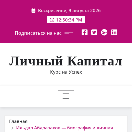
Перейти
Воскресенье, 9 августа 2026
к
содержимому
12:50:35 PM
Подписаться на нас
Личный Капитал
Курс на Успех
Главная
Ильдар Абдразаков — биография и личная