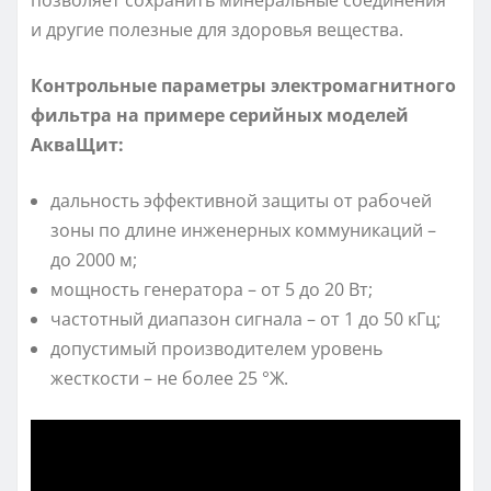
и другие полезные для здоровья вещества.
Контрольные параметры электромагнитного
фильтра на примере серийных моделей
АкваЩит:
дальность эффективной защиты от рабочей
зоны по длине инженерных коммуникаций –
до 2000 м;
мощность генератора – от 5 до 20 Вт;
частотный диапазон сигнала – от 1 до 50 кГц;
допустимый производителем уровень
жесткости – не более 25 °Ж.