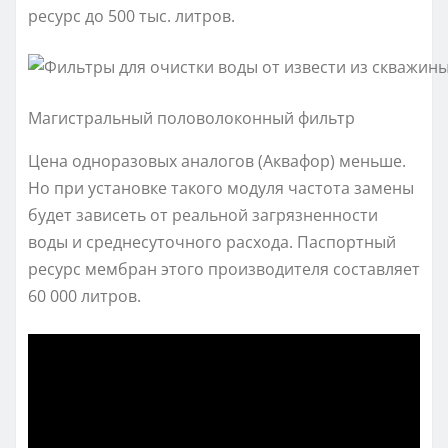
ресурс до 500 тыс. литров.
Магистральный половолоконный фильтр
Цена одноразовых аналогов (Аквафор) меньше.
Но при установке такого модуля частота замены
будет зависеть от реальной загрязненности
воды и среднесуточного расхода. Паспортный
ресурс мембран этого производителя составляет
60 000 литров.