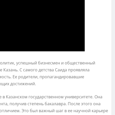
олитик, успешный бизнесмен и общественный
де Казань. С самого детства Саида проявляла
мость. Ее родители, пропагандировавшие
дущих достижений.
 в Казанском государственном университете. Она
та, получив степень бакалавра. После этого она
 отличием. Это был важный шаг в ее научной карьере