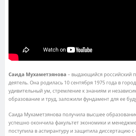
Саида Мухаметзянова
– выдающийся российский п
деятель. Она родилась 10 сентября 1975 года в горо
удивительный ум, стремление к знаниям и независи
образование и труд, заложили фундамент для ее бу
Саида Мухаметзянова получила высшее образование
успешно окончила факультет экономики и менеджмен
поступила в аспирантуру и защитила диссертацию с