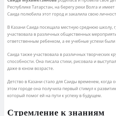
Саида Мухаметзянова
родилась и провела свое дет
Республике Татарстан, на берегу реки Волга и имеет
Саида полюбила этот город и закалила свою личност
В Казани Саида посещала местную среднюю школу, гд
участвовала в различных общественных мероприят
ответственным ребенком, а ее учебные успехи были
Саида также участвовала в различных творческих кру
способности. Она писала стихи, рисовала и выступал
даже в юном возрасте.
Детство в Казани стало для Саиды временем, когда 
этом городе она получила первый стимул к развити
который помог ей на пути к успеху в будущем.
Стремление к знаниям