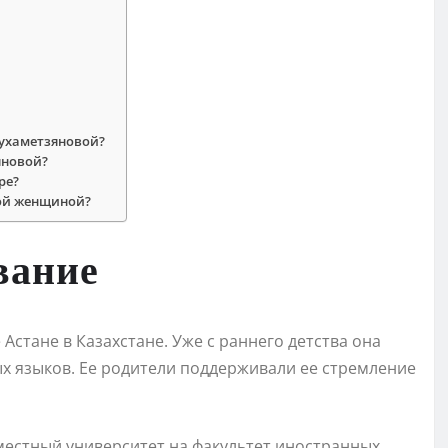
Мухаметзяновой?
яновой?
ре?
ой женщиной?
вание
стане в Казахстане. Уже с раннего детства она
х языков. Ее родители поддерживали ее стремление
местный университет на факультет иностранных