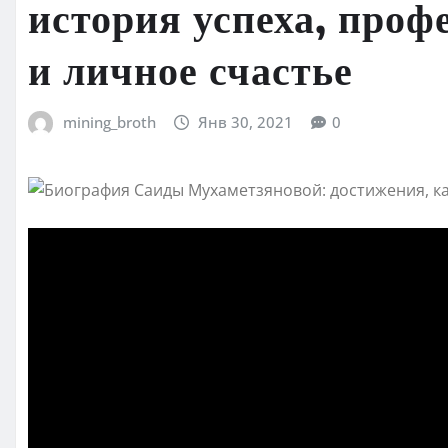
история успеха, про
и личное счастье
mining_broth
Янв 30, 2021
0