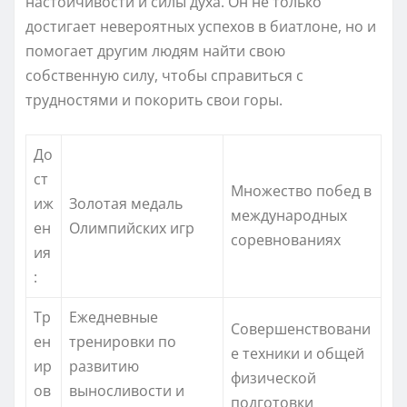
настойчивости и силы духа. Он не только
достигает невероятных успехов в биатлоне, но и
помогает другим людям найти свою
собственную силу, чтобы справиться с
трудностями и покорить свои горы.
До
ст
Множество побед в
иж
Золотая медаль
международных
ен
Олимпийских игр
соревнованиях
ия
:
Тр
Ежедневные
Совершенствовани
ен
тренировки по
е техники и общей
ир
развитию
физической
ов
выносливости и
подготовки