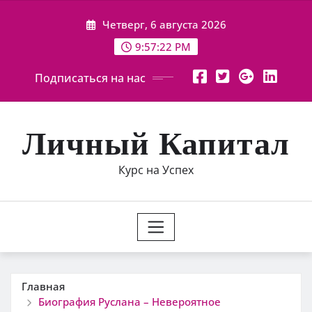
Перейти
Четверг, 6 августа 2026
к
содержимому
9:57:23 PM
Подписаться на нас
Личный Капитал
Курс на Успех
Главная
Биография Руслана – Невероятное