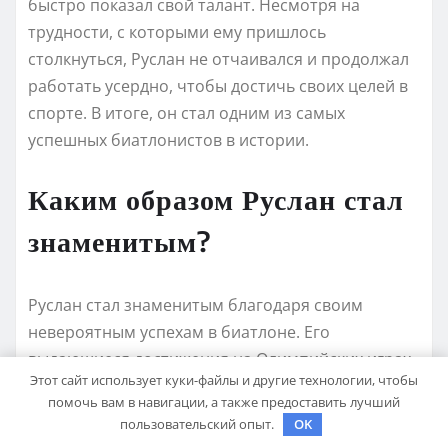
быстро показал свой талант. Несмотря на
трудности, с которыми ему пришлось
столкнуться, Руслан не отчаивался и продолжал
работать усердно, чтобы достичь своих целей в
спорте. В итоге, он стал одним из самых
успешных биатлонистов в истории.
Каким образом Руслан стал
знаменитым?
Руслан стал знаменитым благодаря своим
невероятным успехам в биатлоне. Его
выдающиеся достижения на Олимпийских играх
Этот сайт использует куки-файлы и другие технологии, чтобы
и чемпионатах мира привлекли внимание всего
помочь вам в навигации, а также предоставить лучший
мирового спортивного сообщества. Руслан стал
пользовательский опыт.
OK
иконой для многих биатлонистов и