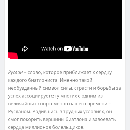
Руслан
– слово, которое приближает к сердцу
каждого биатлониста. Именно такой
необузданный символ силы, страсти и борьбы за
успех ассоциируется у многих с одним из
величайших спортсменов нашего времени –
Русланом. Родившись в трудных условиях, он
смог покорить вершины биатлона и завоевать
сердца миллионов болельщиков.