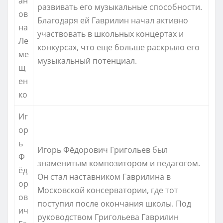
ан
развивать его музыкальные способности.
ов
Благодаря ей Гаврилин начал активно
на
участвовать в школьных концертах и
Ле
конкурсах, что еще больше раскрыло его
ме
музыкальный потенциал.
щ
ен
ко
Иг
ор
ь
Игорь Фёдорович Григольев был
Ф
знаменитым композитором и педагогом.
ёд
Он стал наставником Гаврилина в
ор
Московской консерватории, где тот
ов
поступил после окончания школы. Под
ич
руководством Григольева Гаврилин