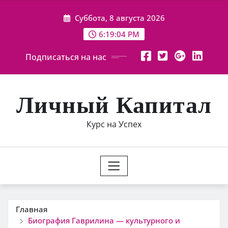
Перейти
Суббота, 8 августа 2026
к
содержимому
6:19:05 PM
Подписаться на нас
Личный Капитал
Курс на Успех
Главная
Биография Гаврилина — культурного и