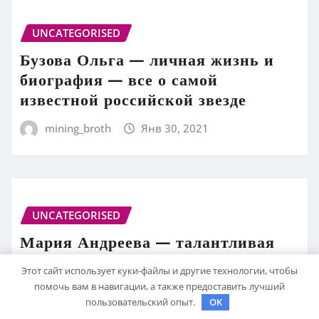
UNCATEGORISED
Бузова Ольга — личная жизнь и
биография — все о самой
известной российской звезде
mining_broth
Янв 30, 2021
UNCATEGORISED
Мария Андреева — талантливая
актриса, необычная личная жизнь
Этот сайт использует куки-файлы и другие технологии, чтобы
и захватывающая биография
помочь вам в навигации, а также предоставить лучший
пользовательский опыт.
OK
mining_broth
Янв 30, 2021