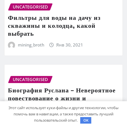
UNCATEGORISED
Фильтры для воды на дачу из
скважины и колодца, какой
выбрать
mining_broth
Янв 30, 2021
UNCATEGORISED
Биография Руслана – Невероятное
повествование о жизни и
достижениях СМН биатлониста
Этот сайт использует куки-файлы и другие технологии, чтобы
Руслана
помочь вам в навигации, а также предоставить лучший
пользовательский опыт.
OK
mining_broth
Янв 30, 2021