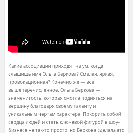
Какие ассоциации приходят на ум, когда
слышишь имя Ольга Беркова? Смелая, яркая,
провокационная? Конечно же — все
вышеперечисленное. Ольга Беркова —
знаменитость, которая смогла подняться на
вершину благодаря своему таланту и
уникальным чертам характера. Покорить собой
сердца людей и стать ключевой фигурой в шоу-
бизнесе не так-то просто, но Беркова сделала это