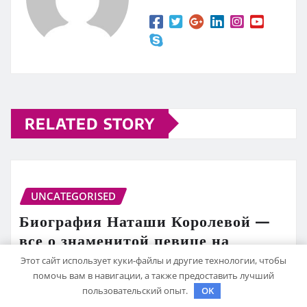
RELATED STORY
UNCATEGORISED
Биография Наташи Королевой —
все о знаменитой певице на
Википедии
Этот сайт использует куки-файлы и другие технологии, чтобы
помочь вам в навигации, а также предоставить лучший
mining_broth
Янв 30, 2021
пользовательский опыт.
OK