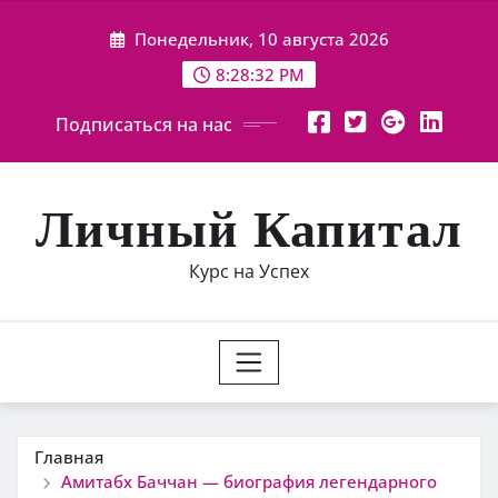
Перейти
Понедельник, 10 августа 2026
к
содержимому
8:28:33 PM
Подписаться на нас
Личный Капитал
Курс на Успех
Главная
Амитабх Баччан — биография легендарного