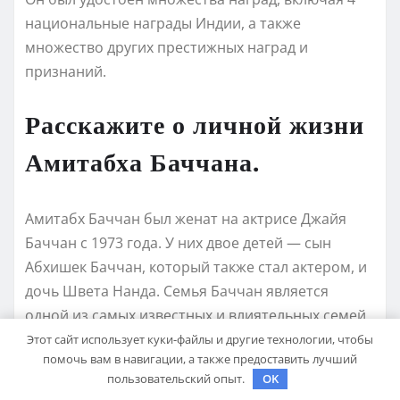
национальные награды Индии, а также
множество других престижных наград и
признаний.
Расскажите о личной жизни
Амитабха Баччана.
Амитабх Баччан был женат на актрисе Джайя
Баччан с 1973 года. У них двое детей — сын
Абхишек Баччан, который также стал актером, и
дочь Швета Нанда. Семья Баччан является
одной из самых известных и влиятельных семей
Болливуда.
Этот сайт использует куки-файлы и другие технологии, чтобы
помочь вам в навигации, а также предоставить лучший
пользовательский опыт.
OK
Какие факты интересны о