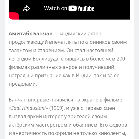
Амитабх Баччан
— индийский актер,
продолжающий впечатлять поклонников своим
талантом и старением. Он стал настоящей
легендой Болливуда, снявшись в более чем 200
фильмах различных жанров и получивший
награды и признание как в Индии, так и за ее
пределами.
Баччан впервые появился на экране в фильме
«
Saat Hindustani
» (1969), и уже с первых сцен
вызвал яркий интерес у зрителей своим
актёрским мастерством и обаянием. Его федора
и энергичность покорили не только киноленты,