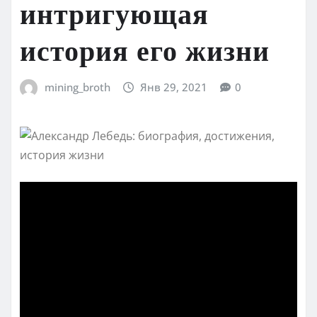
интригующая
история его жизни
mining_broth
Янв 29, 2021
0