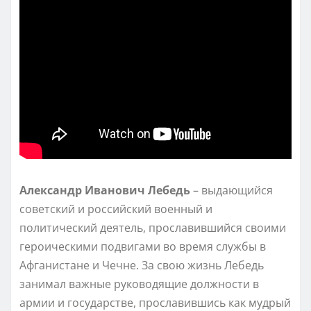
Александр Иванович Лебедь
– выдающийся
советский и российский военный и
политический деятель, прославившийся своими
героическими подвигами во время службы в
Афганистане и Чечне. За свою жизнь Лебедь
занимал важные руководящие должности в
армии и государстве, прославившись как мудрый