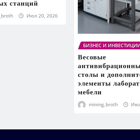
ых станций
_broth
Июл 20, 2026
БИЗНЕС И ИНВЕСТИЦИ
Весовые
антивибрационн
столы и дополни
элементы лабора
мебели
mining_broth
Июл