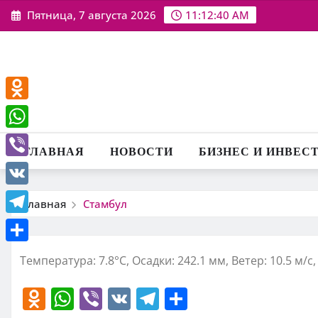
Перейти
Пятница, 7 августа 2026
11:12:40 AM
к
содержимому
Odnoklassniki
WhatsApp
ГЛАВНАЯ
НОВОСТИ
БИЗНЕС И ИНВЕС
Viber
VK
Главная
Стамбул
Telegram
Отправить
Температура: 7.8°C, Осадки: 242.1 мм, Ветер: 10.5 м/с
O
W
Vi
V
T
О