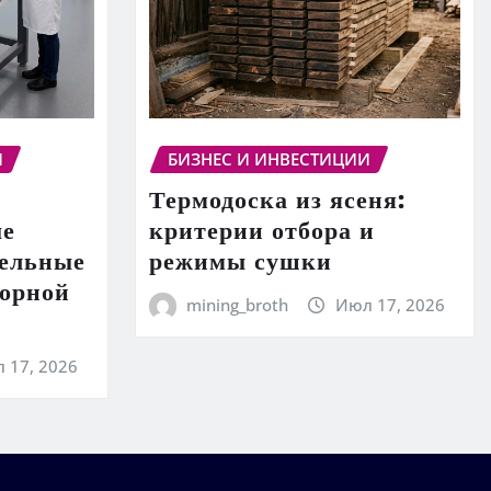
И
БИЗНЕС И ИНВЕСТИЦИИ
Термодоска из ясеня:
ые
критерии отбора и
тельные
режимы сушки
торной
mining_broth
Июл 17, 2026
 17, 2026