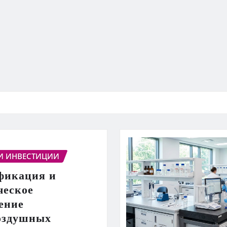
И ИНВЕСТИЦИИ
фикация и
ческое
ение
оздушных