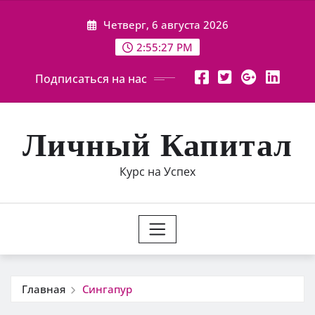
Перейти
Четверг, 6 августа 2026
к
содержимому
2:55:28 PM
Подписаться на нас
Личный Капитал
Курс на Успех
Главная
Сингапур