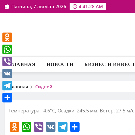
Перейти
Пятница, 7 августа 2026
4:41:29 AM
к
содержимому
Odnoklassniki
WhatsApp
ГЛАВНАЯ
НОВОСТИ
БИЗНЕС И ИНВЕС
Viber
VK
Главная
Сидней
Telegram
Отправить
Температура: -4.6°C, Осадки: 245.5 мм, Ветер: 27.5 м/
O
W
Vi
V
T
О