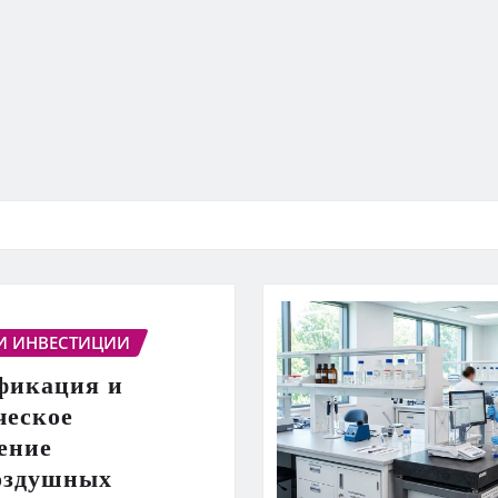
И ИНВЕСТИЦИИ
фикация и
ческое
ение
оздушных