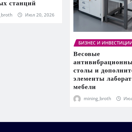
ых станций
_broth
Июл 20, 2026
БИЗНЕС И ИНВЕСТИЦИ
Весовые
антивибрационн
столы и дополни
элементы лабора
мебели
mining_broth
Июл