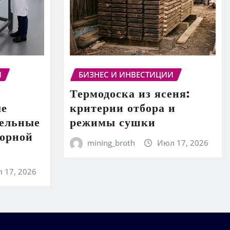
И
БИЗНЕС И ИНВЕСТИЦИИ
Термодоска из ясеня:
ые
критерии отбора и
тельные
режимы сушки
торной
mining_broth
Июл 17, 2026
 17, 2026