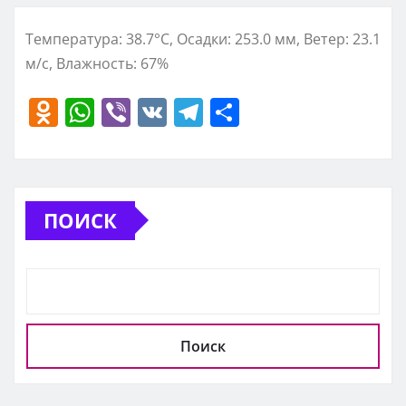
Температура: 38.7°C, Осадки: 253.0 мм, Ветер: 23.1
м/с, Влажность: 67%
O
W
Vi
V
T
О
d
h
b
K
el
т
n
at
er
e
п
o
s
gr
р
ПОИСК
kl
A
a
а
a
p
m
в
ss
p
и
ni
т
ki
ь
Поиск