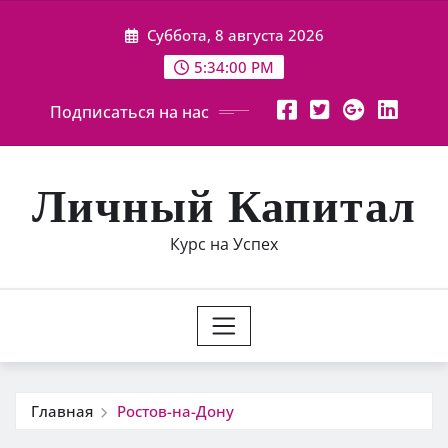
Перейти
Суббота, 8 августа 2026
к
содержимому
5:34:01 PM
Подписаться на нас
Личный Капитал
Курс на Успех
Главная
Ростов-на-Дону