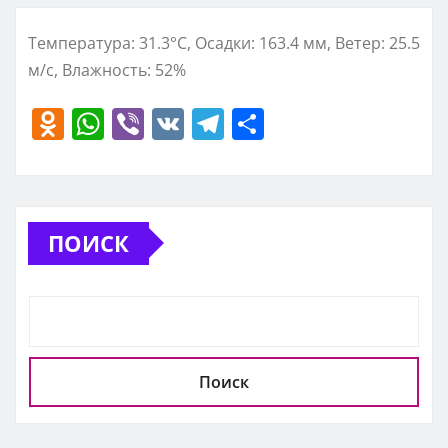
Температура: 31.3°C, Осадки: 163.4 мм, Ветер: 25.5
м/с, Влажность: 52%
O
W
Vi
V
T
О
d
h
b
K
el
т
n
at
er
e
п
o
s
gr
р
ПОИСК
kl
A
a
а
a
p
m
в
ss
p
и
ni
т
ki
ь
Поиск