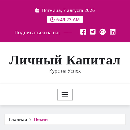
Перейти
Пятница, 7 августа 2026
к
содержимому
6:49:24 AM
Подписаться на нас
Личный Капитал
Курс на Успех
Главная
Пекин