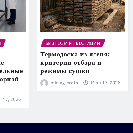
И
БИЗНЕС И ИНВЕСТИЦИИ
Термодоска из ясеня:
ые
критерии отбора и
тельные
режимы сушки
торной
mining_broth
Июл 17, 2026
 17, 2026