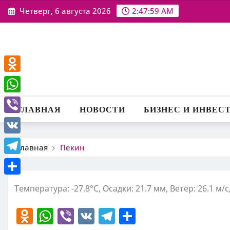
Перейти
Четверг, 6 августа 2026
2:47:59 AM
к
содержимому
Odnoklassniki
WhatsApp
ГЛАВНАЯ
НОВОСТИ
БИЗНЕС И ИНВЕС
Viber
VK
Главная
Пекин
Telegram
Отправить
Температура: -27.8°C, Осадки: 21.7 мм, Ветер: 26.1 м/
O
W
Vi
V
T
О