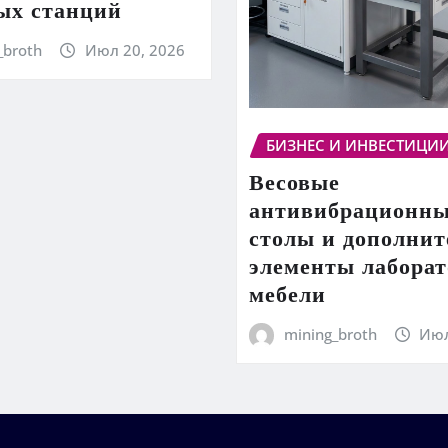
ых станций
_broth
Июл 20, 2026
БИЗНЕС И ИНВЕСТИЦИ
Весовые
антивибрационн
столы и дополни
элементы лабора
мебели
mining_broth
Июл