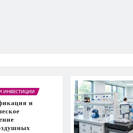
И ИНВЕСТИЦИИ
фикация и
ческое
ение
оздушных