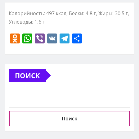
Калорийность: 497 ккал, Белки: 4.8 г, Жиры: 30.5 г,
Углеводы: 1.6 г
O
W
Vi
V
T
О
d
h
b
K
el
т
n
at
er
e
п
o
s
gr
р
ПОИСК
kl
A
a
а
a
p
m
в
ss
p
и
ni
т
ki
ь
Поиск