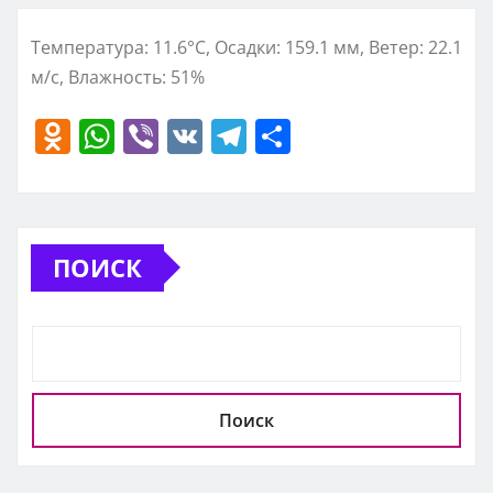
Температура: 11.6°C, Осадки: 159.1 мм, Ветер: 22.1
м/с, Влажность: 51%
O
W
Vi
V
T
О
d
h
b
K
el
т
n
at
er
e
п
o
s
gr
р
ПОИСК
kl
A
a
а
a
p
m
в
ss
p
и
ni
т
ki
ь
Поиск