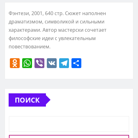
Фэнтези, 2001, 640 стр. Сюжет наполнен
драматизмом, символикой и сильными
характерами. Автор мастерски сочетает
философские идеи с увлекательным
повествованием.
O
W
Vi
V
T
О
d
h
b
K
el
т
n
at
er
e
п
o
s
gr
р
ПОИСК
kl
A
a
а
a
p
m
в
ss
p
и
ni
т