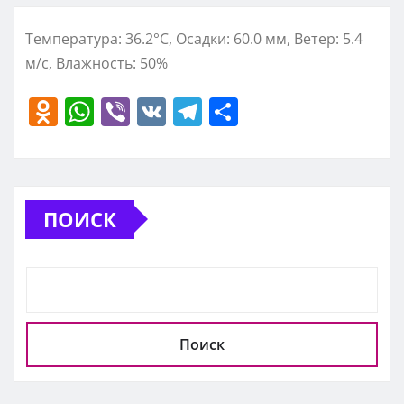
Температура: 36.2°C, Осадки: 60.0 мм, Ветер: 5.4
м/с, Влажность: 50%
O
W
Vi
V
T
О
d
h
b
K
el
т
n
at
er
e
п
o
s
gr
р
ПОИСК
kl
A
a
а
a
p
m
в
ss
p
и
ni
т
ki
ь
Поиск