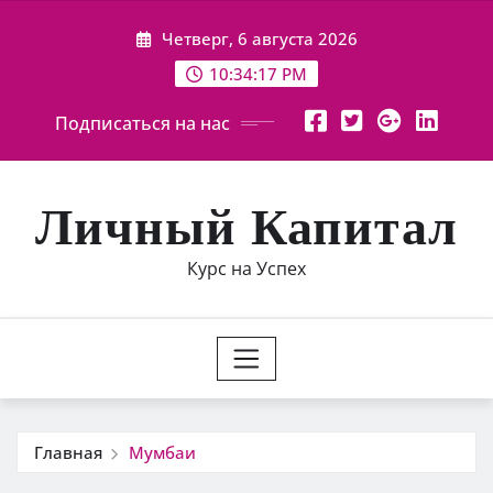
Перейти
Четверг, 6 августа 2026
к
содержимому
10:34:18 PM
Подписаться на нас
Личный Капитал
Курс на Успех
Главная
Мумбаи