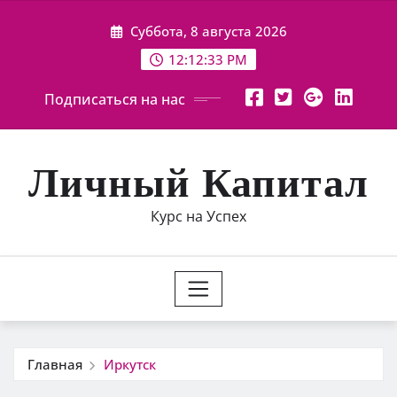
Перейти
Суббота, 8 августа 2026
к
содержимому
12:12:33 PM
Подписаться на нас
Личный Капитал
Курс на Успех
Главная
Иркутск