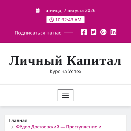
Перейти
Пятница, 7 августа 2026
к
содержимому
10:32:44 AM
Подписаться на нас
Личный Капитал
Курс на Успех
Главная
Фёдор Достоевский — Преступление и